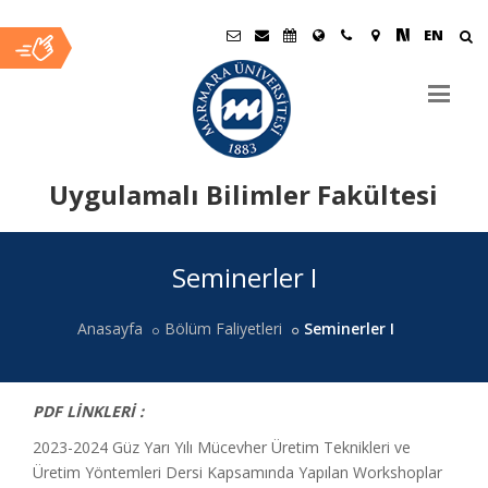
EN
Uygulamalı Bilimler Fakültesi
Ana
Seminerler I
İçerik
Anasayfa
Bölüm Faliyetleri
Seminerler I
PDF LİNKLERİ :
2023-2024 Güz Yarı Yılı Mücevher Üretim Teknikleri ve
Üretim Yöntemleri Dersi Kapsamında Yapılan Workshoplar