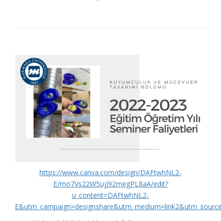
https://www.canva.com/design/DAFtwhNL2-
E/mo7Vs22W5ujJ92megPL8aA/edit?
u_content=DAFtwhNL2-
E&utm_campaign=designshare&utm_medium=link2&utm_source