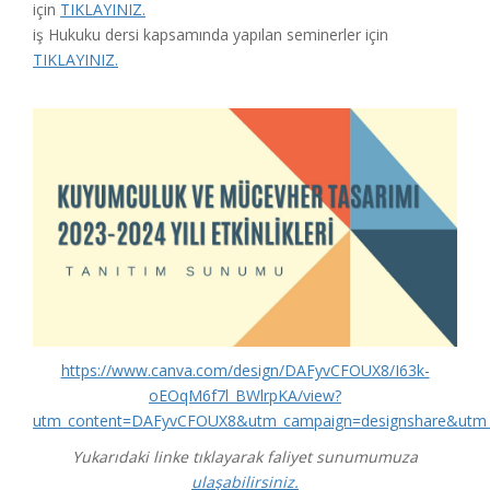
için
TIKLAYINIZ.
iş Hukuku dersi kapsamında yapılan seminerler için
TIKLAYINIZ.
https://www.canva.com/design/DAFyvCFOUX8/I63k-
oEOqM6f7l_BWlrpKA/view?
utm_content=DAFyvCFOUX8&utm_campaign=designshare&utm_
Yukarıdaki linke tıklayarak faliyet sunumumuza
ulaşabilirsiniz.