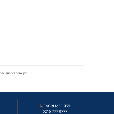
nde güncellenmiştir.
ÇAĞRI MERKEZİ
0216 777 0777