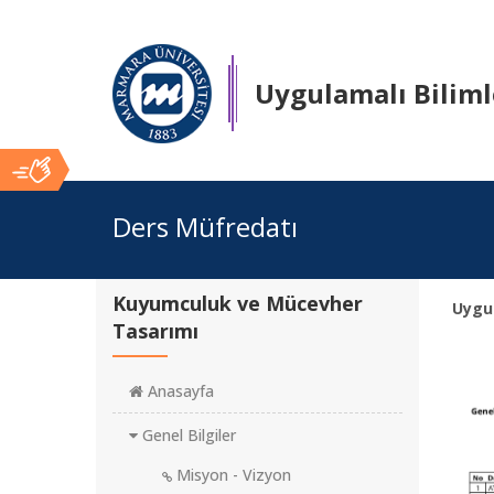
Uygulamalı Biliml
Ana
Ders Müfredatı
İçerik
Kuyumculuk ve Mücevher
Uygu
Tasarımı
Anasayfa
Genel Bilgiler
Misyon - Vizyon