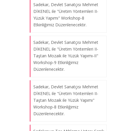
03.06.2025
Sadekar, Devlet Sanatçısı Mehmet
DİKENEL ile "Üretim Yöntemleri II-
Yüzük Yapımı" Workshop-8
Sadekar, Devlet Sanatçısı Mehmet
Etkinliğimiz Düzenlenecektir.
DİKENEL ile " Üretim Yöntemleri II-
Cam Mozaik ile Kolye Ucu Yapımı "
Sadekar, Devlet Sanatçısı Mehmet
Workshop- 13 Etkinliğimiz
DİKENEL ile "Üretim Yöntemleri II-
Düzenlenmiştir.
Taştan Mozaik ile Yüzük Yapımı-II"
30.05.2025
Workshop-9 Etkinliğimiz
Düzenlenecektir.
Sadekar ve Taş Mıhlama Ustası Canik
Sadekar, Devlet Sanatçısı Mehmet
SELİMECİYAN ile Çağdaş Mücevher
DİKENEL ile "Üretim Yöntemleri II-
Tasarımı dersi kapsamında " Sıra
Taştan Mozaik ile Yüzük Yapımı"
Güverse ve Temizleme-3 " Workshop-
Workshop-8 Etkinliğimiz
13 Etkinliğimiz Düzenlenmiştir.
Düzenlenecektir.
27.05.2025