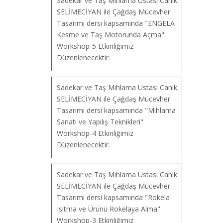
Sadekar ve Taş Mıhlama Ustası Canik
SELİMECİYAN ile Çağdaş Mücevher
20-23 Mayıs 2025 tarihlerinde
Tasarımı dersi kapsamında "ENGELA
Marmara Kültür, Sanat ve Spor
Kesme ve Taş Motorunda Açma"
Festivali kapsamında Kuyumculuk ve
Workshop-5 Etkinliğimiz
Mücevher Tasarımı Bölümü tarafından
Düzenlenecektir.
SERGİ, WORKSHOPLAR ve Söyleşi
gerçekleştirilmiştir.
Sadekar ve Taş Mıhlama Ustası Canik
20.05.2025
SELİMECİYAN ile Çağdaş Mücevher
Tasarımı dersi kapsamında "Mıhlama
Sanatı ve Yapılış Teknikleri"
Sadekar, Devlet Sanatçısı Mehmet
Workshop-4 Etkinliğimiz
DİKENEL ile " Üretim Yöntemleri II-
Düzenlenecektir.
Cam Mozaik ile Kolye Yapımı-2 "
Workshop- 12 Etkinliğimiz
Sadekar ve Taş Mıhlama Ustası Canik
Düzenlenmiştir.
SELİMECİYAN ile Çağdaş Mücevher
23.05.2025
Tasarımı dersi kapsamında "Rokela
Isıtma ve Ürünü Rokelaya Alma"
Workshop-3 Etkinliğimiz