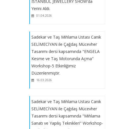
Etkinliğimiz Düzenlenecektir.
ISTANBUL JEWELLERY SHOW'da
Yerini Aldı.
01.04.2026
Sadekar, Devlet Sanatçısı Mehmet
DİKENEL ile "Üretim Yöntemleri II-
Yüzük Yapımı" Workshop-4
Sadekar ve Taş Mıhlama Ustası Canik
Etkinliğimiz Düzenlenecektir.
SELİMECİYAN ile Çağdaş Mücevher
Tasarımı dersi kapsamında "ENGELA
Sadekar, Devlet Sanatçısı Mehmet
Kesme ve Taş Motorunda Açma"
DİKENEL ile "Üretim Yöntemleri II-
Workshop-5 Etkinliğimiz
Yüzük Yapımı" Workshop-3
Düzenlenmiştir.
Etkinliğimiz Düzenlenecektir.
16.03.2026
Sadekar, Devlet Sanatçısı Mehmet
DİKENEL ile "Üretim Yöntemleri II-
Sadekar ve Taş Mıhlama Ustası Canik
Yüzük Yapımı" Workshop-2
SELİMECİYAN ile Çağdaş Mücevher
Etkinliğimiz Düzenlenecektir.
Tasarımı dersi kapsamında "Mıhlama
Sanatı ve Yapılış Teknikleri" Workshop-