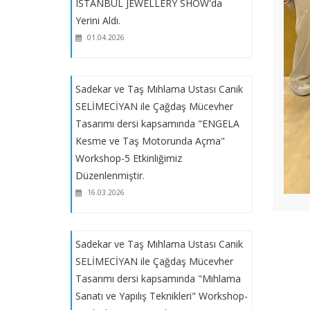
Etkinliğimiz Düzenlenecektir.
ISTANBUL JEWELLERY SHOW'da
Yerini Aldı.
01.04.2026
Sadekar, Devlet Sanatçısı Mehmet
DİKENEL ile "Üretim Yöntemleri II-
Yüzük Yapımı" Workshop-4
Sadekar ve Taş Mıhlama Ustası Canik
Etkinliğimiz Düzenlenecektir.
SELİMECİYAN ile Çağdaş Mücevher
Tasarımı dersi kapsamında "ENGELA
Sadekar, Devlet Sanatçısı Mehmet
Kesme ve Taş Motorunda Açma"
DİKENEL ile "Üretim Yöntemleri II-
Workshop-5 Etkinliğimiz
Yüzük Yapımı" Workshop-3
Düzenlenmiştir.
Etkinliğimiz Düzenlenecektir.
16.03.2026
Sadekar, Devlet Sanatçısı Mehmet
DİKENEL ile "Üretim Yöntemleri II-
Sadekar ve Taş Mıhlama Ustası Canik
Yüzük Yapımı" Workshop-2
SELİMECİYAN ile Çağdaş Mücevher
Etkinliğimiz Düzenlenecektir.
Tasarımı dersi kapsamında "Mıhlama
Sanatı ve Yapılış Teknikleri" Workshop-