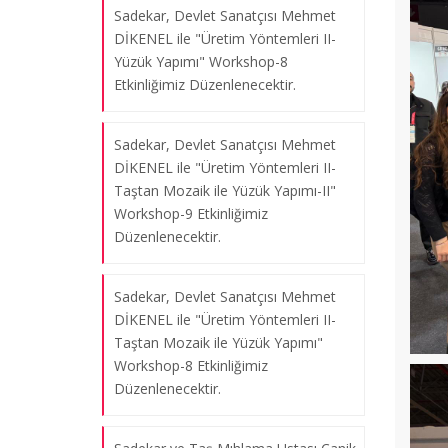
03.06.2025
Sadekar, Devlet Sanatçısı Mehmet
DİKENEL ile "Üretim Yöntemleri II-
Yüzük Yapımı" Workshop-8
Sadekar, Devlet Sanatçısı Mehmet
Etkinliğimiz Düzenlenecektir.
DİKENEL ile " Üretim Yöntemleri II-
Cam Mozaik ile Kolye Ucu Yapımı "
Sadekar, Devlet Sanatçısı Mehmet
Workshop- 13 Etkinliğimiz
DİKENEL ile "Üretim Yöntemleri II-
Düzenlenmiştir.
Taştan Mozaik ile Yüzük Yapımı-II"
30.05.2025
Workshop-9 Etkinliğimiz
Düzenlenecektir.
Sadekar ve Taş Mıhlama Ustası Canik
Sadekar, Devlet Sanatçısı Mehmet
SELİMECİYAN ile Çağdaş Mücevher
DİKENEL ile "Üretim Yöntemleri II-
Tasarımı dersi kapsamında " Sıra
Taştan Mozaik ile Yüzük Yapımı"
Güverse ve Temizleme-3 " Workshop-
Workshop-8 Etkinliğimiz
13 Etkinliğimiz Düzenlenmiştir.
Düzenlenecektir.
27.05.2025