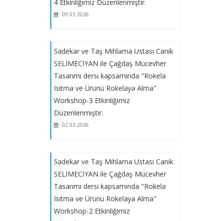
Sadekar ve Taş Mıhlama Ustası Canik
4 Etkinliğimiz Düzenlenmiştir.
SELİMECİYAN ile Çağdaş Mücevher
09.03.2026
Tasarımı dersi kapsamında " Mıhlama
Sanatı ve Yapılış Teknikleri"
Workshop-1 Etkinliğimiz
Sadekar ve Taş Mıhlama Ustası Canik
Düzenlenecektir.
SELİMECİYAN ile Çağdaş Mücevher
Tasarımı dersi kapsamında "Rokela
Sadekar, Devlet Sanatçısı Mehmet
Isıtma ve Ürünü Rokelaya Alma"
DİKENEL ile "Üretim Yöntemleri II-
Workshop-3 Etkinliğimiz
Yüzük Yapımı" Workshop-1
Düzenlenmiştir.
Etkinliğimiz Düzenlenecektir.
02.03.2026
Takı Tasarımcısı Hasan Eren
Sadekar ve Taş Mıhlama Ustası Canik
ERTUĞRAL ile "Reçineye Dokunan
Işık" Workshop I-II Etkinliğimiz
SELİMECİYAN ile Çağdaş Mücevher
Düzenlenecektir.
Tasarımı dersi kapsamında "Rokela
Isıtma ve Ürünü Rokelaya Alma"
Workshop-2 Etkinliğimiz
Sadekar, Devlet Sanatçısı Mehmet